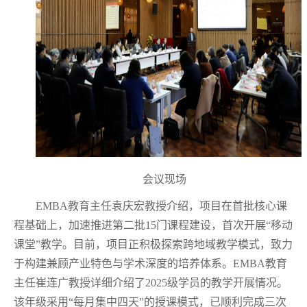
会议现场
EMBA
教育主任袁庆宏教授介绍，项目在首批核心课
程基础上，加速推进第二批
15
门课程建设，首次开展“移动
课堂”教学。目前，项目正积极探索跨地域教学模式，致力
于构建兼顾产业特色与学术深度的培养体系。
EMBA
教育
主任崔连广教授详细介绍了
2025
级学员的教学开展情况。
该年级采用“每月集中四天”的授课模式，已顺利完成三次