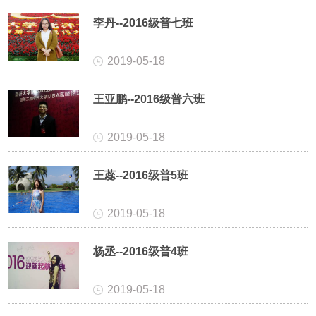
李丹--2016级普七班
2019-05-18
王亚鹏--2016级普六班
2019-05-18
王蕊--2016级普5班
2019-05-18
杨丞--2016级普4班
2019-05-18