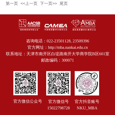
第一页
<<上一页
下一页>>
尾页
咨询电话：022-23501128, 23509396
官方网址：http://mba.nankai.edu.cn
联系地址：天津市南开区白堤路南开大学商学院B区601室
邮政编码：300071
官方微信公众号
官方抖音账号
官方微信号
NKU_MBA
15022798728