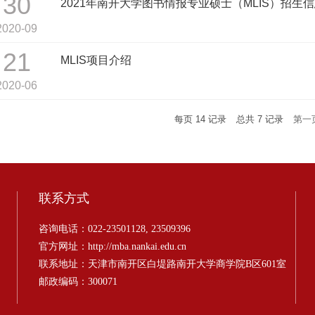
30
2021年南开大学图书情报专业硕士（MLIS）招生
2020-09
21
MLIS项目介绍
2020-06
每页
14
记录
总共
7
记录
第一
联系方式
咨询电话：022-23501128, 23509396
官方网址：http://mba.nankai.edu.cn
联系地址：天津市南开区白堤路南开大学商学院B区601室
邮政编码：300071